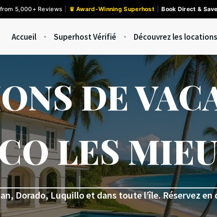
 from 5,000+ Reviews
|
♛ Award-Winning Superhost
|
Book Direct & Sav
Accueil
Superhost Vérifié
Découvrez les locations
ONS DE VAC
CO LES MIE
n, Dorado, Luquillo et dans toute l’île. Réservez en d