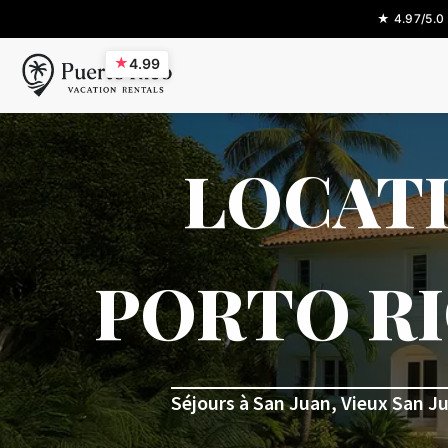
★ 4.97/5.0
★
4.99
LOCATI
PORTO RI
Séjours à San Juan, Vieux San Jua