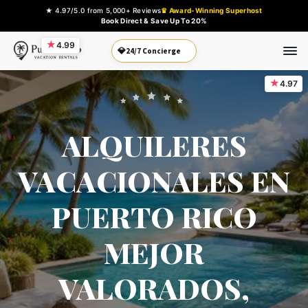
★ 4.97/5.0 from 5,000+ Reviews
♛ Award-Winning Superhost
Book Direct & Save Up To 20%
★
4.99
💎
24/7 Concierge
★
4.97
ALQUILERES
VACACIONALES EN
PUERTO RICO
MEJOR
VALORADOS,