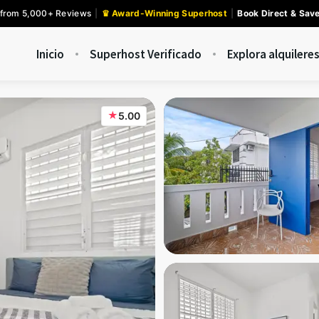
 from 5,000+ Reviews
|
♛ Award-Winning Superhost
|
Book Direct & Sav
Inicio
Superhost Verificado
Explora alquilere
★
5.00