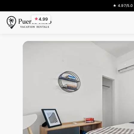
★ 4.97/5.0
★
4.99