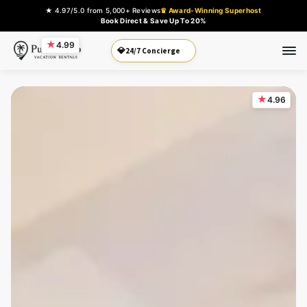
★ 4.97/5.0 from 5,000+ Reviews
♛ Award-Winning Superhost
Book Direct & Save Up To 20%
★
4.99
Book Direct
💎
★
4.96