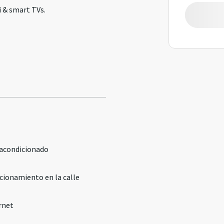
i & smart TVs.
 acondicionado
cionamiento en la calle
rnet