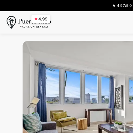
★ 4.97/5.0
★
4.99