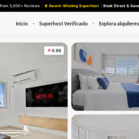
 from 5,000+ Reviews
|
♛ Award-Winning Superhost
|
Book Direct & Sav
Inicio
Superhost Verificado
Explora alquilere
★
4.98