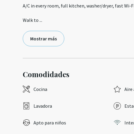
A/C in every room, full kitchen, washer/dryer, fast Wi-F
Walk to
...
Mostrar más
Comodidades
Cocina
Aire
Lavadora
Esta
Apto para niños
Inte