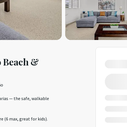
o Beach &
ño
rias — the safe, walkable
e (6 max, great for kids).