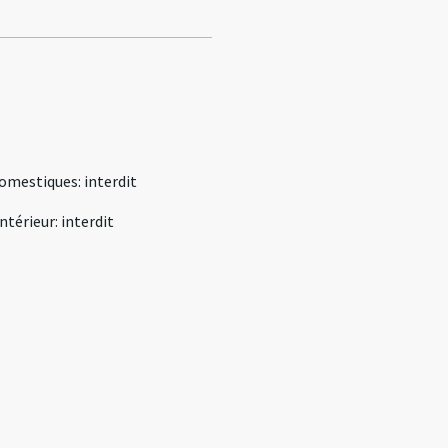
omestiques
:
interdit
intérieur
:
interdit