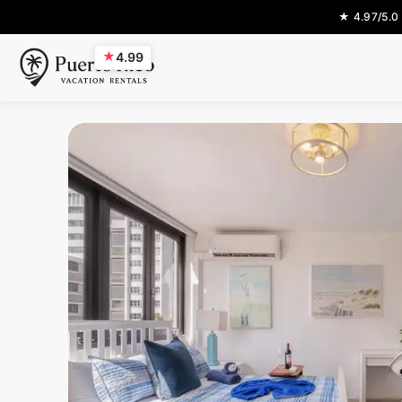
★ 4.97/5.0
★
4.99