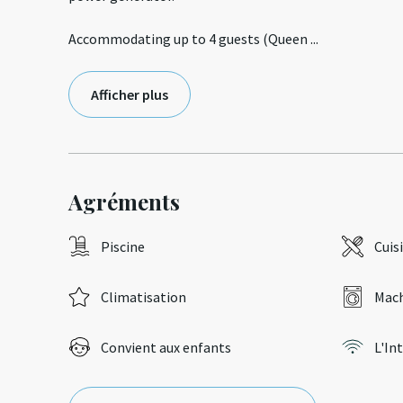
Accommodating up to 4 guests (Queen
...
Afficher plus
Agréments
Piscine
Cuis
Climatisation
Mach
Convient aux enfants
L'In