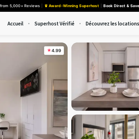
 from 5,000+ Reviews
|
♛ Award-Winning Superhost
|
Book Direct & Sav
Accueil
Superhost Vérifié
Découvrez les locations
★
4.99