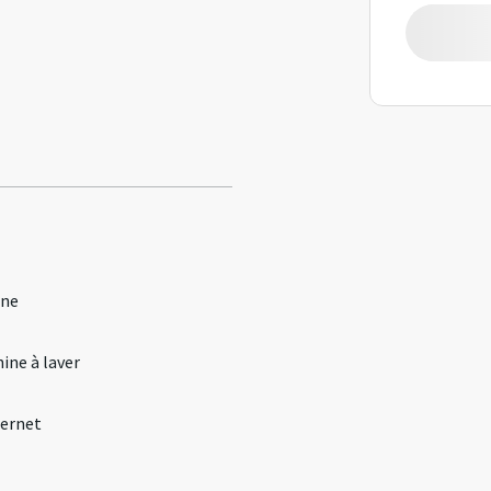
ine
ine à laver
ternet