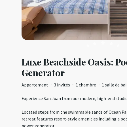
Luxe Beachside Oasis: Po
Generator
Appartement
·
3 invités
·
1 chambre
·
1 salle de ba
Experience San Juan from our modern, high-end studi
Located steps from the swimmable sands of Ocean Park
retreat features resort-style amenities including a pool
power generator.