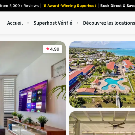
 from 5,000+ Reviews
|
♛ Award-Winning Superhost
|
Book Direct & Sav
Accueil
Superhost Vérifié
Découvrez les locations
★
4.99