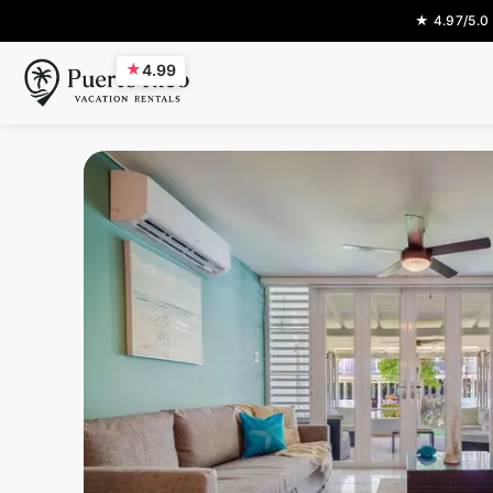
★ 4.97/5.0
★
4.99