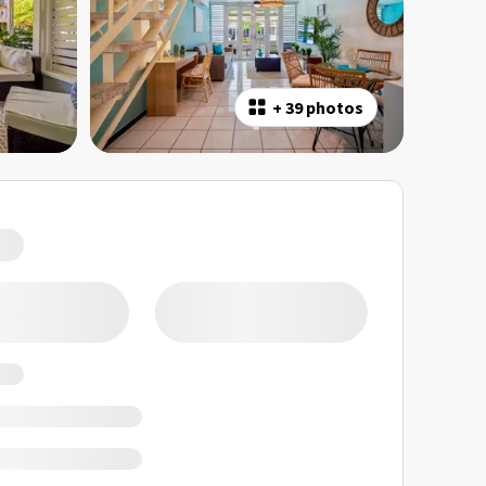
+
39 photos