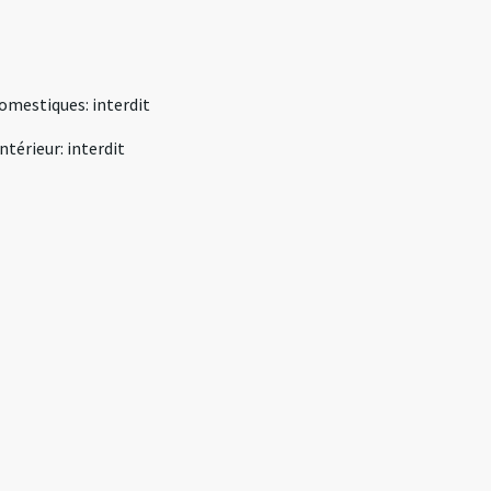
omestiques
:
interdit
intérieur
:
interdit