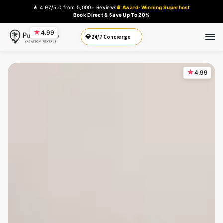
★ 4.97/5.0 from 5,000+ Reviews
♛ Award-Winning Superhost
Book Direct & Save Up To 20%
★
4.99
Book Direct
💎
★
4.99