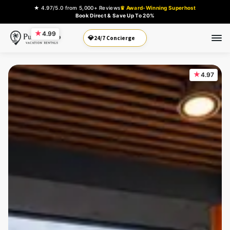
★ 4.97/5.0 from 5,000+ Reviews
♛ Award-Winning Superhost
Book Direct & Save Up To 20%
★
4.99
Book Direct
💎
★
4.97